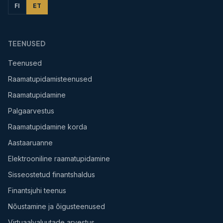
FI
ET
TEENUSED
Teenused
Raamatupidamisteenused
Raamatupidamine
Palgaarvestus
Raamatupidamine korda
Aastaaruanne
Elektrooniline raamatupidamine
Sisseostetud finantshaldus
Finantsjuhi teenus
Nõustamine ja õigusteenused
Virtuaalvaluutade arvestus