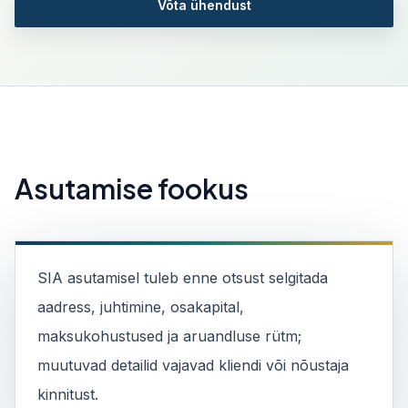
Võta ühendust
Asutamise fookus
SIA asutamisel tuleb enne otsust selgitada
aadress, juhtimine, osakapital,
maksukohustused ja aruandluse rütm;
muutuvad detailid vajavad kliendi või nõustaja
kinnitust.