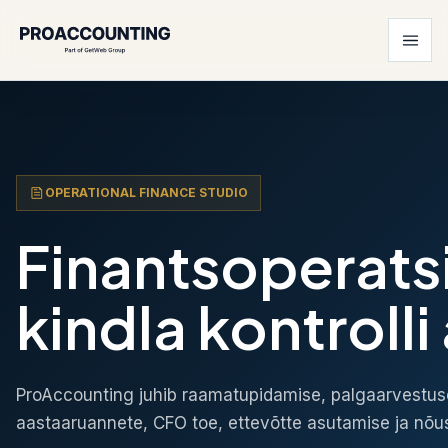
OPERATIONAL FINANCE STUDIO
Finantsoperats
kindla kontrolli 
ProAccounting juhib raamatupidamise, palgaarvestu
aastaaruannete, CFO toe, ettevõtte asutamise ja nõ