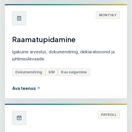
MONTHLY
Raamatupidamine
Igakuine arvestus, dokumendiring, deklaratsioonid ja
juhtimisülevaade.
Dokumendiring
KM
Kuu sulgemine
Ava teenus
PAYROLL