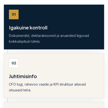
01
Igakuine kontroll
Dokumendid, deklaratsioonid ja aruanded liiguvad
kokkulepitud rütmis.
02
Juhtimisinfo
CFO tugi, rahavoo vaade ja KPI struktuur aitavad
otsuseid teha.