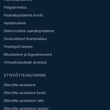
Palgaarvestus
Raamatupidamine korda
Aastaaruanne
Elektrooniline raamatupidamine
Sisseostetud finantshaldus
Finantsjuhi teenus
Nõustamine ja õigusteenused
Virtuaalvaluutade arvestus
ETTEVÕTTE ASUTAMINE
Ettevõtte asutamine
Ettevõtte asutamine Eestis
Ettevõtte asutamine Lätis
Ettevõtte asutamine Leedus