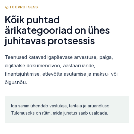
TÖÖPROTSESS
Kõik puhtad
ärikategooriad on ühes
juhitavas protsessis
Teenused katavad igapäevase arvestuse, palga,
digitaalse dokumendivoo, aastaaruande,
finantsjuhtimise, ettevõtte asutamise ja maksu- või
õigusnõu.
Iga samm ühendab vastutaja, tähtaja ja aruandluse.
Tulemuseks on rütm, mida juhatus saab usaldada.