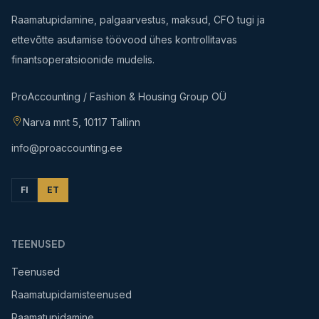
Raamatupidamine, palgaarvestus, maksud, CFO tugi ja
ettevõtte asutamise töövood ühes kontrollitavas
finantsoperatsioonide mudelis.
ProAccounting / Fashion & Housing Group OÜ
Narva mnt 5, 10117 Tallinn
info@proaccounting.ee
FI
ET
TEENUSED
Teenused
Raamatupidamisteenused
Raamatupidamine