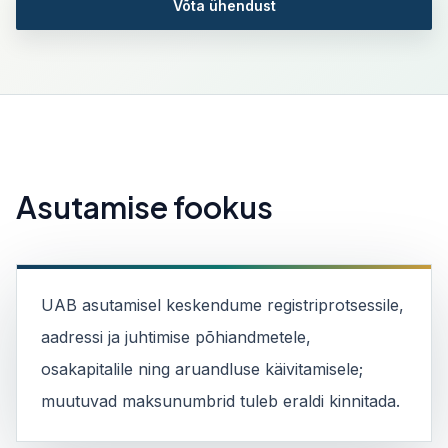
Võta ühendust
Asutamise fookus
UAB asutamisel keskendume registriprotsessile,
aadressi ja juhtimise põhiandmetele,
osakapitalile ning aruandluse käivitamisele;
muutuvad maksunumbrid tuleb eraldi kinnitada.