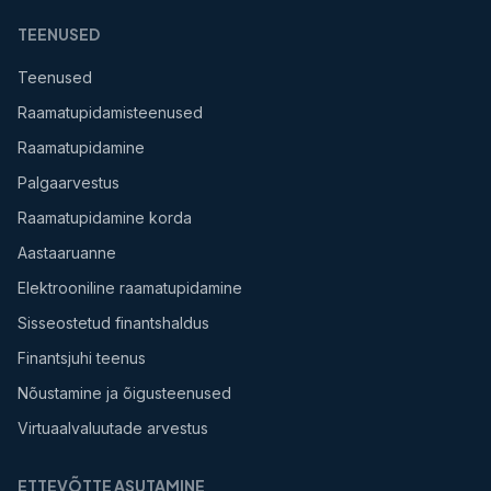
TEENUSED
Teenused
Raamatupidamisteenused
Raamatupidamine
Palgaarvestus
Raamatupidamine korda
Aastaaruanne
Elektrooniline raamatupidamine
Sisseostetud finantshaldus
Finantsjuhi teenus
Nõustamine ja õigusteenused
Virtuaalvaluutade arvestus
ETTEVÕTTE ASUTAMINE