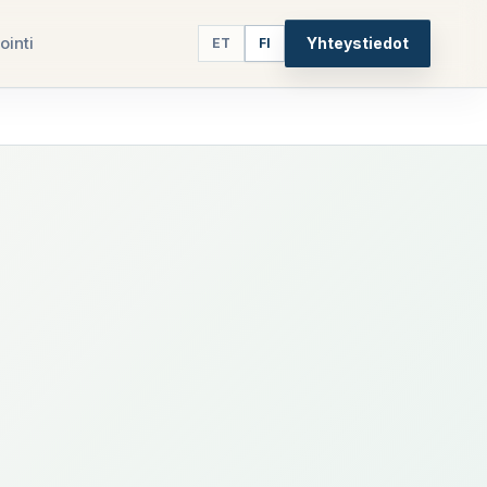
ointi
Yhteystiedot
ET
FI
5
paths
a
assa