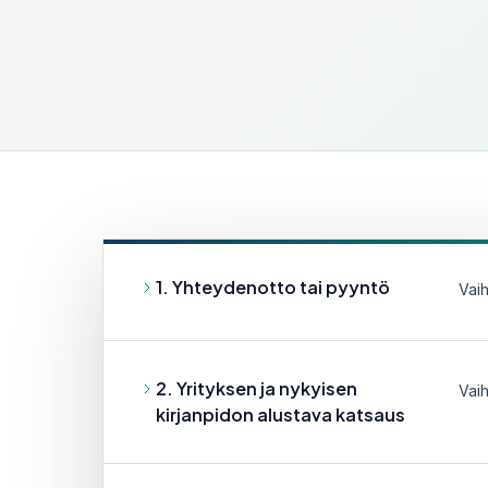
to
Osittainen tai täysi taloushallinnon ulkoistus
vastuutiimille.
Konsultointi ja lakiasiainpalvelut
Verot, yritysjärjestelyt, sopimukset, työasiat ja
pk-yrityksen lakineuvonta.
ja
1. Yhteydenotto tai pyyntö
Vaih
2. Yrityksen ja nykyisen
Vaih
kirjanpidon alustava katsaus