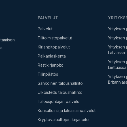
PALVELUT
YRITYKS
Palvelut
Yrityksen
Tilitoimistopalvelut
Yrityksen
ustamisen
Kirjanpitopalvelut
Yrityksen
a.
Latviassa
Palkanlaskenta
Yrityksen
Rästikirjanpito
Liettuassa
Tilinpäätös
Yrityksen
Britannias
Sähköinen taloushallinto
Ulkoistettu taloushallinto
Talousjohtajan palvelu
Konsultointi ja lakiasiainpalvelut
Kryptovaluuttojen kirjanpito