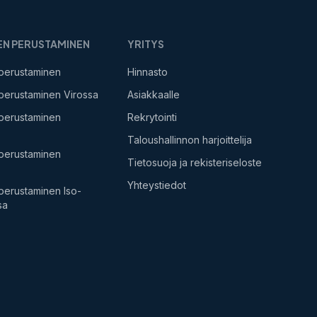
EN PERUSTAMINEN
YRITYS
 perustaminen
Hinnasto
 perustaminen Virossa
Asiakkaalle
 perustaminen
Rekrytointi
Taloushallinnon harjoittelija
 perustaminen
Tietosuoja ja rekisteriseloste
Yhteystiedot
 perustaminen Iso-
sa