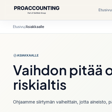
Etusivu
CONTROL MENU
CONTROL MENU
Etusivu
/
Asiakkaalle
Palvelut
Yrityksen perustam
Rekisteröinti, liiketoi
ja kirjanpidon aloitus.
ASIAKKAALLE
Kirjanpitopalvelut
Yrityksen perustam
Vaihdon pitää ol
Kuukausikirjanpito, aineistokierto, ilmoitukset
johdon näkymä.
riskialtis
Yrityksen perustam
Britanniassa
Rästikirjanpito
Myöhästyneet kaudet, puuttuva aineisto ja
ilmoitukset hallintaan.
Ohjaamme siirtymän vaiheittain, jotta aineisto, pä
Sähköinen taloushallinto