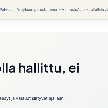
Palvelut
Yrityksen perustaminen
Hinnasto
Asiakkaalle
Rekryt
11
paths
inen
Tilitoimistopalvelut
Yrityksen perustaminen Viross
mintasuunnitelman sparraus
Kokonaisuus kirjanpidosta raportointiin,
palkkoihin ja neuvontaan.
inen Latviassa
Palkanlaskenta
Yrityksen perustaminen Liettu
la hallittu, ei
 ja
Palkatiedot, lomapalkat, palkkalaskelmat ja
työnantajailmoitukset.
inen Iso-
Tilinpäätös
Tilikauden sulku, liitetiedot, hyväksyntä ja
toimittamisen tuki.
äsyt ja vastuut siirtyvät ajallaan.
Ulkoistettu taloushallinto