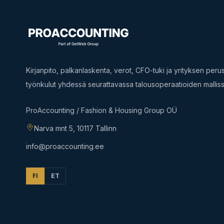
Kirjanpito, palkanlaskenta, verot, CFO-tuki ja yrityksen per
työnkulut yhdessä seurattavassa talousoperaatioiden malliss
ProAccounting / Fashion & Housing Group OÜ
Narva mnt 5, 10117 Tallinn
info@proaccounting.ee
FI
ET