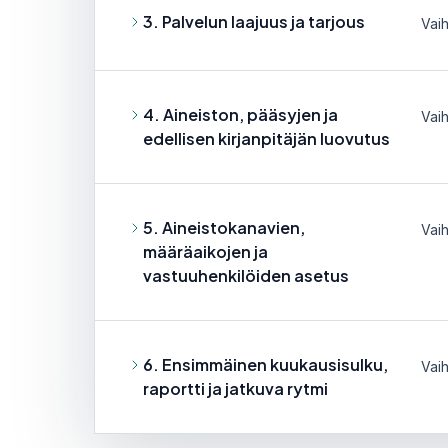
3. Palvelun laajuus ja tarjous
Vaih
4. Aineiston, pääsyjen ja
Vaih
edellisen kirjanpitäjän luovutus
5. Aineistokanavien,
Vaih
määräaikojen ja
vastuuhenkilöiden asetus
6. Ensimmäinen kuukausisulku,
Vaih
raportti ja jatkuva rytmi