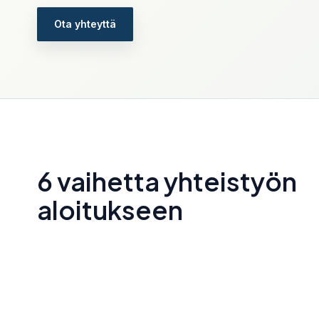
Verkkolaskut, hyväksynnät, digitaalinen arkis
Ota yhteyttä
ja pilviprosessi.
Talousjohtajan palvelu
CFO, controller, kassavirta, budjetit ja johdon
päätöstuki.
Kryptovaluuttojen kirjanpito
Kryptotapahtumien dokumentointi, kirjanpito 
verokäsittely.
6 vaihetta yhteistyön
aloitukseen