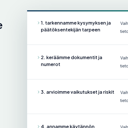
e
1. tarkennamme kysymyksen ja
Vai
päätöksentekijän tarpeen
tiet
2. keräämme dokumentit ja
Vai
numerot
tiet
3. arvioimme vaikutukset ja riskit
Vai
tiet
4. annamme käytännön
Vai