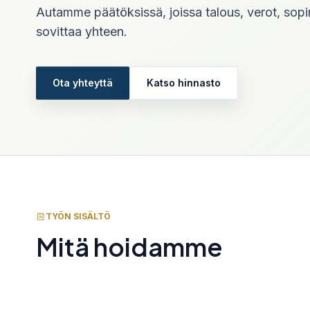
Autamme päätöksissä, joissa talous, verot, sopi
Verkkolaskut, hyväksynnät, digitaalinen arkis
ja pilviprosessi.
sovittaa yhteen.
Talousjohtajan palvelu
CFO, controller, kassavirta, budjetit ja johdon
Ota yhteyttä
Katso hinnasto
päätöstuki.
Kryptovaluuttojen kirjanpito
Kryptotapahtumien dokumentointi, kirjanpito 
verokäsittely.
TYÖN SISÄLTÖ
Mitä hoidamme