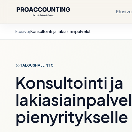
Etusivu
CONTROL MENU
CONTROL MENU
Etusivu
/
Konsultointi ja lakiasiainpalvelut
Palvelut
Yrityksen perustam
Rekisteröinti, liiketoi
ja kirjanpidon aloitus.
TALOUSHALLINTO
Kirjanpitopalvelut
Yrityksen perustam
Konsultointi ja
Kuukausikirjanpito, aineistokierto, ilmoitukset
johdon näkymä.
lakiasiainpalve
Yrityksen perustam
Britanniassa
Rästikirjanpito
Myöhästyneet kaudet, puuttuva aineisto ja
pienyritykselle
ilmoitukset hallintaan.
Sähköinen taloushallinto