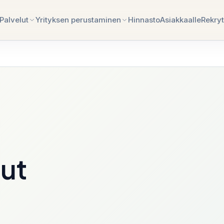
Palvelut
Yrityksen perustaminen
Hinnasto
Asiakkaalle
Rekryt
11
paths
inen
Tilitoimistopalvelut
Yrityksen perustaminen Viross
mintasuunnitelman sparraus
Kokonaisuus kirjanpidosta raportointiin,
palkkoihin ja neuvontaan.
inen Latviassa
Palkanlaskenta
Yrityksen perustaminen Liettu
 ja
Palkatiedot, lomapalkat, palkkalaskelmat ja
työnantajailmoitukset.
lut
inen Iso-
Tilinpäätös
Tilikauden sulku, liitetiedot, hyväksyntä ja
toimittamisen tuki.
Ulkoistettu taloushallinto