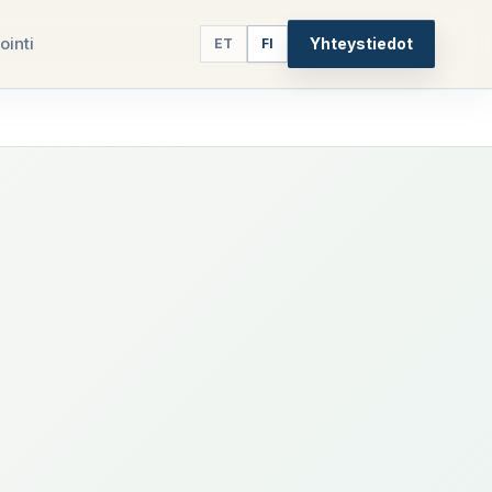
ointi
Yhteystiedot
ET
FI
5
paths
a
assa