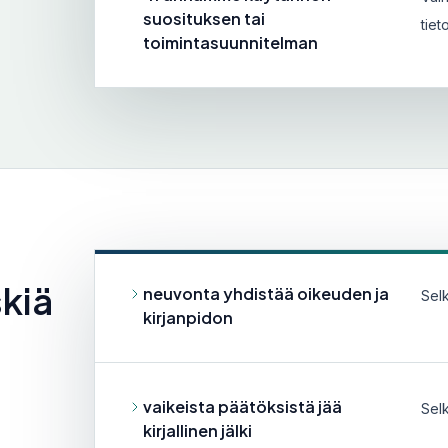
suosituksen tai
tiet
toimintasuunnitelman
skiä
neuvonta yhdistää oikeuden ja
Sel
kirjanpidon
vaikeista päätöksistä jää
Sel
kirjallinen jälki