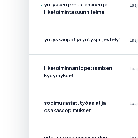
yrityksen perustaminen ja
Laaj
liiketoimintasuunnitelma
yrityskaupat ja yritysjärjestelyt
Laaj
liiketoiminnan lopettamisen
Laaj
kysymykset
sopimusasiat, työasiat ja
Laaj
osakassopimukset
riita- ja konkurssiasioiden