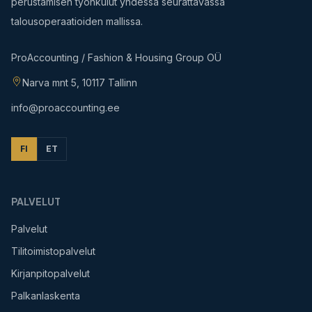
perustamisen työnkulut yhdessä seurattavassa
talousoperaatioiden mallissa.
ProAccounting / Fashion & Housing Group OÜ
Narva mnt 5, 10117 Tallinn
info@proaccounting.ee
FI
ET
PALVELUT
Palvelut
Tilitoimistopalvelut
Kirjanpitopalvelut
Palkanlaskenta