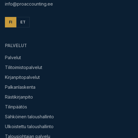
info@proaccounting.ee
FI
ET
PALVELUT
Palvelut
Tilitoimistopalvelut
Kirjanpitopalvelut
Palkanlaskenta
Rästikirjanpito
Tilinpäätös
Sähköinen taloushallinto
Ulkoistettu taloushallinto
Talousjohtajan palvelu