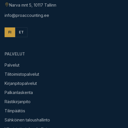
Narva mnt 5, 10117 Tallinn
info@proaccounting.ee
FI
ET
PALVELUT
Palvelut
Tilitoimistopalvelut
Kirjanpitopalvelut
Palkanlaskenta
Rästikirjanpito
Tilinpäätös
Sähköinen taloushallinto