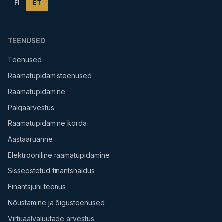
FI
ET
TEENUSED
Teenused
Raamatupidamisteenused
Raamatupidamine
Palgaarvestus
Raamatupidamine korda
Aastaaruanne
Elektrooniline raamatupidamine
Sisseostetud finantshaldus
Finantsjuhi teenus
Nõustamine ja õigusteenused
Virtuaalvaluutade arvestus