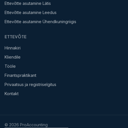
Ettevõtte asutamine Lätis
Ettevõtte asutamine Leedus
Ettevõtte asutamine Ühendkuningriigis
ETTEVÕTE
Hinnakiri
Kliendile
Tööle
Finantspraktikant
Privaatsus ja registriselgitus
Kontakt
©
2026
ProAccounting