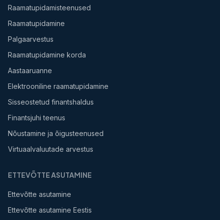
Raamatupidamisteenused
Raamatupidamine
Palgaarvestus
Raamatupidamine korda
Aastaaruanne
Elektrooniline raamatupidamine
Sisseostetud finantshaldus
Finantsjuhi teenus
Nõustamine ja õigusteenused
Virtuaalvaluutade arvestus
ETTEVÕTTE ASUTAMINE
Ettevõtte asutamine
Ettevõtte asutamine Eestis