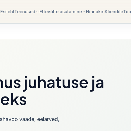
Esileht
Teenused
Ettevõtte asutamine
Hinnakiri
Kliendile
Töö
11
path
sutamine
Raamatupidamisteenused
Ettevõtte asutamine Ees
ud, äriplaani sparring ja
Täisteenus raamatupidamisest aruandluse,
e käivitus.
palga ja nõustamiseni.
utamine Lätis
Palgaarvestus
Ettevõtte asutamine Le
nus juhatuse ja
Palgad, puhkusetasud, palgalehed ja tööandja
.
deklaratsioonid.
teks
sutamine Ühendkuningriigis
Aastaaruanne
dokumendid
Aasta sulgemine, aruande lisad, kinnitamine ja
esitamise tugi.
rahavoo vaade, eelarved,
ne
Sisseostetud finantshaldus