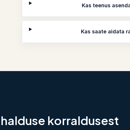
Kas teenus asend
Kas saate aidata r
shalduse korraldusest