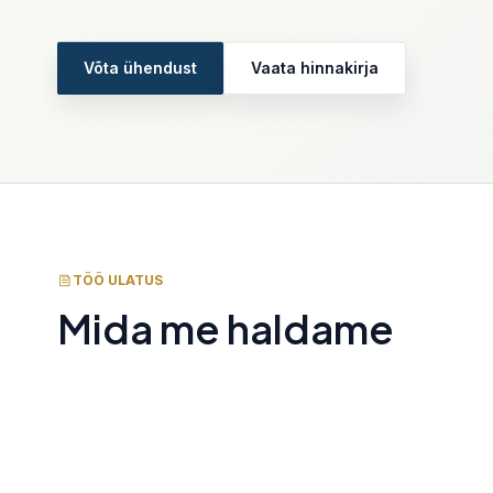
E-arved, kinnitusring, digitaalne arhi
pilvepõhine töövoog.
Võta ühendust
Vaata hinnakirja
Finantsjuhi teenus
CFO, controller, rahavoog, eelarved
otsustugi.
Virtuaalvaluutade arvestus
Virtuaalvaluutade tehingute dokum
arvestus ja maksukäsitlus.
TÖÖ ULATUS
Mida me haldame