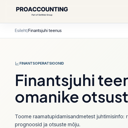
CONTROL MENU
CONTROL MENU
Esileht
/
Finantsjuhi teenus
Teenused
Ettevõtte a
Registritoiming
raamatupidamis
FINANTSOPERATSIOONID
Raamatupidamine
Ettevõtte as
Finantsjuhi tee
Igakuine arvestus, dokumendiring,
deklaratsioonid ja juhtimisülevaade
omanike otsus
Ettevõtte a
Raamatupidamine korda
Mahajäänud perioodid, puuduvad 
ja hilinenud deklaratsioonid korda.
Toome raamatupidamisandmetest juhtimisinfo: 
prognoosid ja otsuste mõju.
Elektrooniline raamatupidami