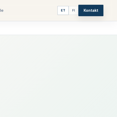
le
Kontakt
ET
FI
s
5
paths
tis
edus