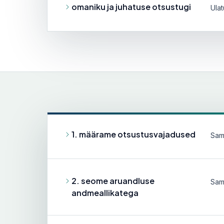
omaniku ja juhatuse otsustugi
Ula
1. määrame otsustusvajadused
Samm
2. seome aruandluse
Samm
andmeallikatega