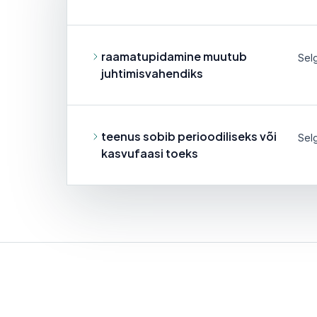
raamatupidamine muutub
Sel
juhtimisvahendiks
teenus sobib perioodiliseks või
Sel
kasvufaasi toeks