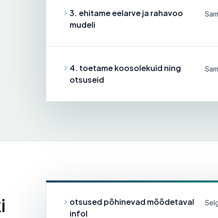
3. ehitame eelarve ja rahavoo
Samm
mudeli
4. toetame koosolekuid ning
Samm
otsuseid
i
otsused põhinevad mõõdetaval
Sel
infol