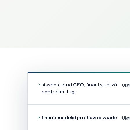
iv ja
Osaline või täielik finantshalduse üleandmine
vastutavale tiimile.
Nõustamine ja õigusteenused
 ja juhatuse
Maksud, äritehingud, lepingud, tööõigus ja
väikeettevõtte õigusnõu.
enteerimine,
sisseostetud CFO, finantsjuhi või
Ula
controlleri tugi
finantsmudelid ja rahavoo vaade
Ula