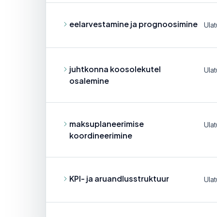
eelarvestamine ja prognoosimine
Ula
juhtkonna koosolekutel
Ula
osalemine
maksuplaneerimise
Ula
koordineerimine
KPI- ja aruandlusstruktuur
Ula