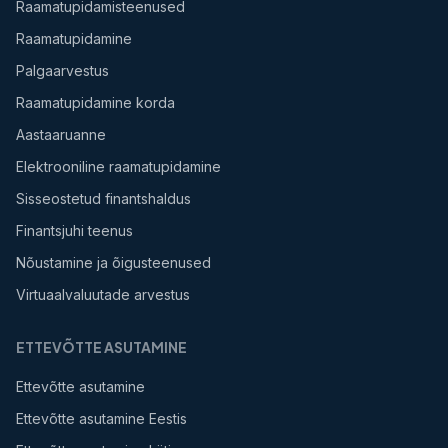
Raamatupidamisteenused
Raamatupidamine
Palgaarvestus
Raamatupidamine korda
Aastaaruanne
Elektrooniline raamatupidamine
Sisseostetud finantshaldus
Finantsjuhi teenus
Nõustamine ja õigusteenused
Virtuaalvaluutade arvestus
ETTEVÕTTE ASUTAMINE
Ettevõtte asutamine
Ettevõtte asutamine Eestis