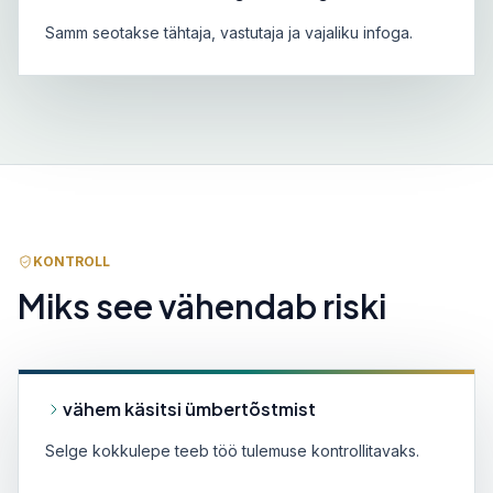
Samm seotakse tähtaja, vastutaja ja vajaliku infoga.
KONTROLL
Miks see vähendab riski
vähem käsitsi ümbertõstmist
Selge kokkulepe teeb töö tulemuse kontrollitavaks.