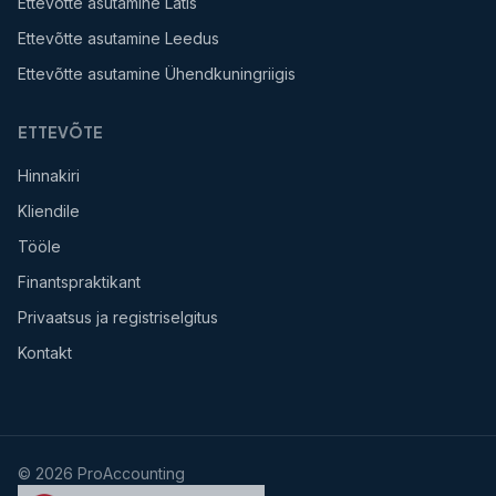
Ettevõtte asutamine Lätis
Ettevõtte asutamine Leedus
Ettevõtte asutamine Ühendkuningriigis
ETTEVÕTE
Hinnakiri
Kliendile
Tööle
Finantspraktikant
Privaatsus ja registriselgitus
Kontakt
©
2026
ProAccounting