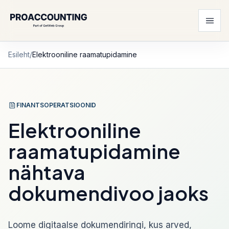
Esileht
/
Elektrooniline raamatupidamine
FINANTSOPERATSIOONID
Elektrooniline
raamatupidamine
nähtava
dokumendivoo jaoks
Loome digitaalse dokumendiringi, kus arved,