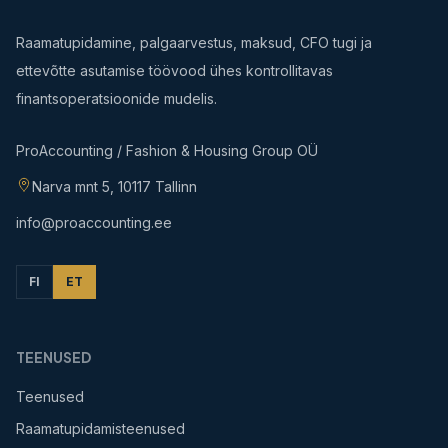
Raamatupidamine, palgaarvestus, maksud, CFO tugi ja
ettevõtte asutamise töövood ühes kontrollitavas
finantsoperatsioonide mudelis.
ProAccounting / Fashion & Housing Group OÜ
Narva mnt 5, 10117 Tallinn
info@proaccounting.ee
FI
ET
TEENUSED
Teenused
Raamatupidamisteenused