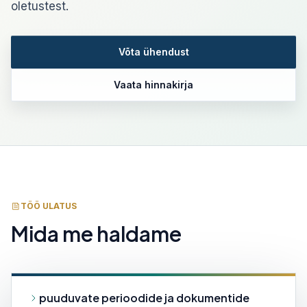
oletustest.
Võta ühendust
Vaata hinnakirja
TÖÖ ULATUS
Mida me haldame
puuduvate perioodide ja dokumentide