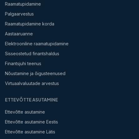
Raamatupidamine
Palgaarvestus
Raamatupidamine korda
Aastaaruanne
Elektrooniline raamatupidamine
Sisseostetud finantshaldus
Finantsjuhi teenus
Nõustamine ja õigusteenused
Virtuaalvaluutade arvestus
ETTEVÕTTE ASUTAMINE
Ettevõtte asutamine
Ettevõtte asutamine Eestis
Ettevõtte asutamine Lätis