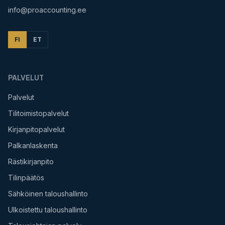
info@proaccounting.ee
FI
ET
PALVELUT
Palvelut
Tilitoimistopalvelut
Kirjanpitopalvelut
Palkanlaskenta
Rästikirjanpito
Tilinpäätös
Sähköinen taloushallinto
Ulkoistettu taloushallinto